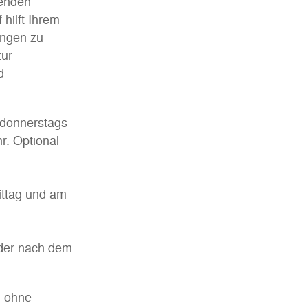
denden
 hilft Ihrem
ingen zu
zur
d
r donnerstags
r. Optional
ittag und am
nder nach dem
h ohne