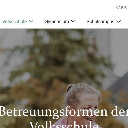
KARR
Volksschule
Gymnasium
Schulcampus
Betreuungsformen de
Volksschule