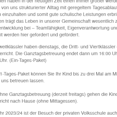
en haben in der heutigen Zeit einen immer größer wer
 von uns strukturierter Alltag mit geregeltem Tagesablauf
n einzuhalten und somit gute schulische Leistungen erbr
n trägt das Leben in unserer Gemeinschaft wesentlich 
entwicklung bei – Teamfähigkeit, Eigenverantwortung un
it werden hier gefordert und gefördert.
weitklässler haben dienstags, die Dritt- und Viertklässle
erricht. Die Ganztagsbetreuung endet dann um 16:00 Uh
Uhr. (Ein-Tages-Paket)
1-Tages-Paket können Sie Ihr Kind bis zu drei Mal am M
 uns betreuen lassen.
hne Ganztagsbetreuung (derzeit freitags) gehen die Ki
richt nach Hause (ohne Mittagessen).
r 2023/24 ist der Besuch der privaten Volksschule auc