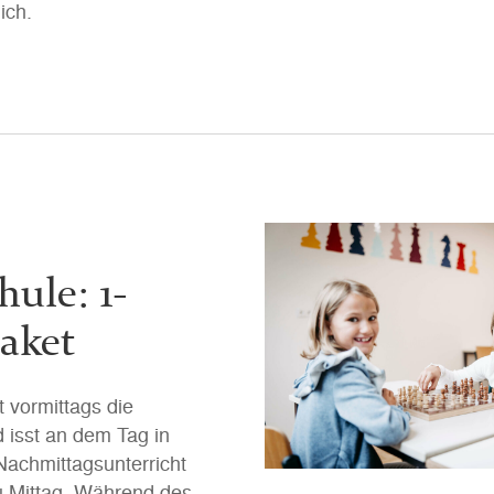
ich.
hule: 1-
aket
t vormittags die
 isst an dem Tag in
Nachmittagsunterricht
u Mittag. Während des