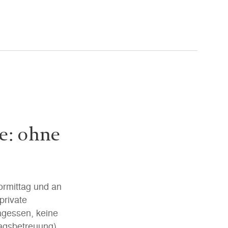
e: ohne
ormittag und an
private
agessen, keine
agsbetreuung).